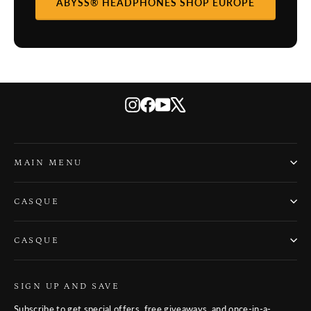
ABYSS® HEADPHONES SHOP EUROPE
Instagram
Facebook
YouTube
X
MAIN MENU
CASQUE
CASQUE
SIGN UP AND SAVE
Subscribe to get special offers, free giveaways, and once-in-a-