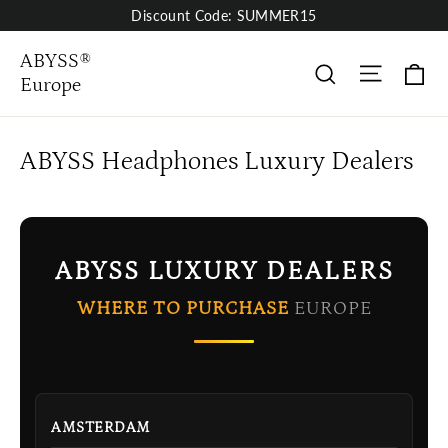
Skip
Discount Code: SUMMER15
to
content
ABYSS®
Site nav
Pa
rechercher
Europe
ABYSS Headphones Luxury Dealers
ABYSS LUXURY DEALERS
WHERE TO PURCHASE
EUROPE
AMSTERDAM