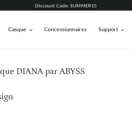
Discount Code: SUMMER15
Casque
Concessionnaires
Support
sque DIANA par ABYSS
sign