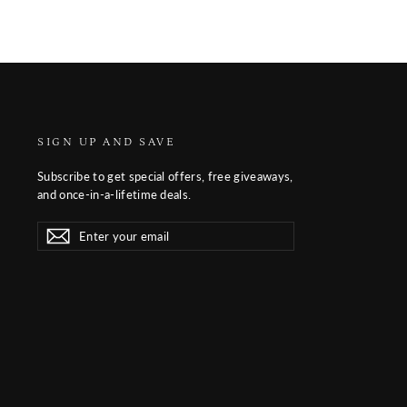
SIGN UP AND SAVE
Subscribe to get special offers, free giveaways,
and once-in-a-lifetime deals.
Enter
Subscribe
Subscribe
your
email